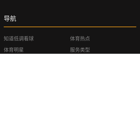
导航
知道低调看球
体育热点
体育明星
服务类型
互动JRS直播
订阅
订阅我们的邮箱地址以获取最大的活动优惠力度哦!